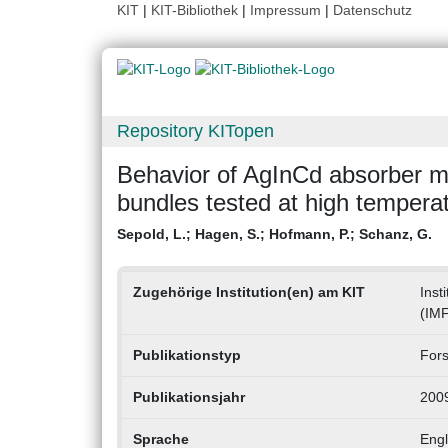
KIT
|
KIT-Bibliothek
|
Impressum
|
Datenschutz
Repository KITopen
Behavior of AgInCd absorber mat
bundles tested at high temperat
Sepold, L.
;
Hagen, S.
;
Hofmann, P.
;
Schanz, G.
Zugehörige Institution(en) am KIT
Inst
(IM
Publikationstyp
Fors
Publikationsjahr
200
Sprache
Engl