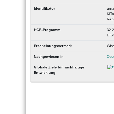
Identifikator
urn
KIT
Rep
HGF-Programm
32.2
DIS
Erscheinungsvermerk
Wiss
Nachgewiesen in
Ope
Globale Ziele für nachhaltige
Entwicklung