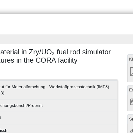
erial in Zry/UO₂ fuel rod simulator
ures in the CORA facility
K
itut für Materialforschung - Werkstoffprozesstechnik (IMF3)
E
F3)
chungsbericht/Preprint
9
S
isch