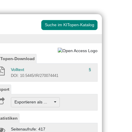
Suche im KITopen-Katalog
ITopen-Download
Volltext
§
DOI: 10.5445/IR/270074441
xport
Exportieren als ...
tatistiken
Seitenaufrufe: 417