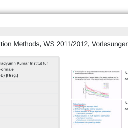
zation Methods, WS 2011/2012, Vorlesunge
adyumn Kumar Institut für
Formale
N
B) [Hrsg.]
a
N
a