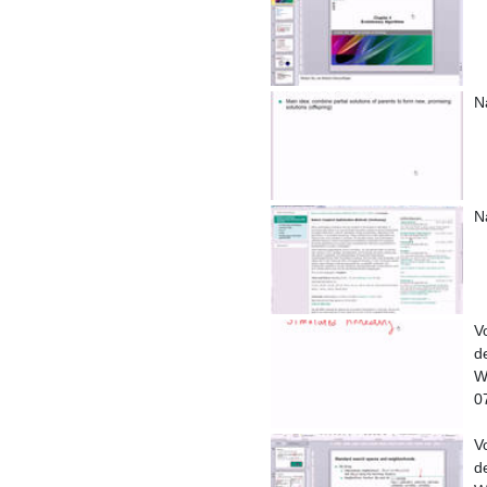
N
N
V
d
W
0
V
d