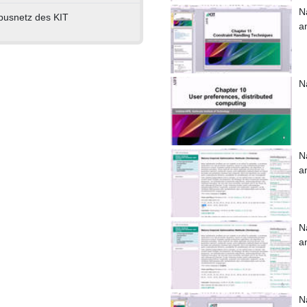
N
pusnetz des KIT
a
N
N
a
N
a
N