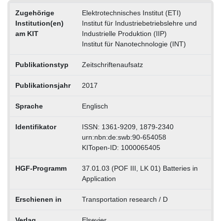
Zugehörige
Elektrotechnisches Institut (ETI)
Institution(en)
Institut für Industriebetriebslehre und
am KIT
Industrielle Produktion (IIP)
Institut für Nanotechnologie (INT)
Publikationstyp
Zeitschriftenaufsatz
Publikationsjahr
2017
Sprache
Englisch
Identifikator
ISSN: 1361-9209, 1879-2340
urn:nbn:de:swb:90-654058
KITopen-ID: 1000065405
HGF-Programm
37.01.03 (POF III, LK 01) Batteries in
Application
Erschienen in
Transportation research / D
Verlag
Elsevier