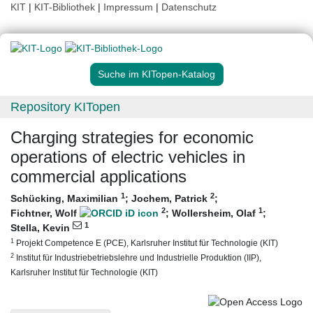
KIT
|
KIT-Bibliothek
|
Impressum
|
Datenschutz
Suche im KITopen-Katalog
Repository KITopen
Charging strategies for economic
operations of electric vehicles in
commercial applications
1
2
Schücking, Maximilian
;
Jochem, Patrick
;
2
1
Fichtner, Wolf
;
Wollersheim, Olaf
;
1
Stella, Kevin
1
Projekt Competence E (PCE), Karlsruher Institut für Technologie (KIT)
2
Institut für Industriebetriebslehre und Industrielle Produktion (IIP),
Karlsruher Institut für Technologie (KIT)