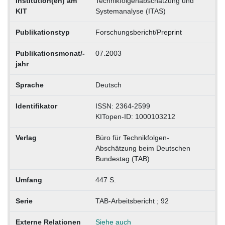
Institution(en) am
Technikfolgenabschätzung und
KIT
Systemanalyse (ITAS)
Publikationstyp
Forschungsbericht/Preprint
Publikationsmonat/-
07.2003
jahr
Sprache
Deutsch
Identifikator
ISSN: 2364-2599
KITopen-ID: 1000103212
Verlag
Büro für Technikfolgen-
Abschätzung beim Deutschen
Bundestag (TAB)
Umfang
447 S.
Serie
TAB-Arbeitsbericht ; 92
Externe Relationen
Siehe auch