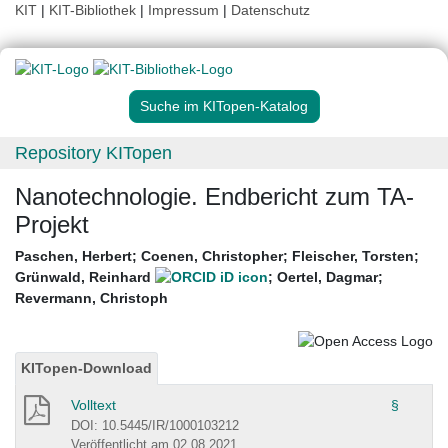
KIT
|
KIT-Bibliothek
|
Impressum
|
Datenschutz
Suche im KITopen-Katalog
Repository KITopen
Nanotechnologie. Endbericht zum TA-
Projekt
Paschen, Herbert
;
Coenen, Christopher
;
Fleischer, Torsten
;
Grünwald, Reinhard
;
Oertel, Dagmar
;
Revermann, Christoph
KITopen-Download
Volltext
§
DOI: 10.5445/IR/1000103212
Veröffentlicht am 02.08.2021