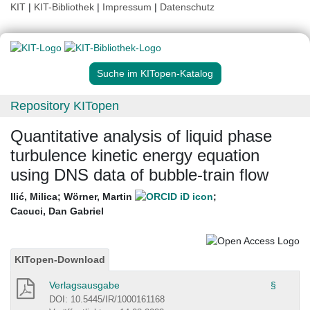
KIT
|
KIT-Bibliothek
|
Impressum
|
Datenschutz
Suche im KITopen-Katalog
Repository KITopen
Quantitative analysis of liquid phase
turbulence kinetic energy equation
using DNS data of bubble-train flow
Ilić, Milica
;
Wörner, Martin
;
Cacuci, Dan Gabriel
KITopen-Download
Verlagsausgabe
§
DOI: 10.5445/IR/1000161168