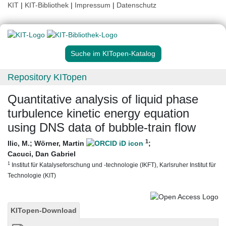
KIT
|
KIT-Bibliothek
|
Impressum
|
Datenschutz
Suche im KITopen-Katalog
Repository KITopen
Quantitative analysis of liquid phase
turbulence kinetic energy equation
using DNS data of bubble-train flow
1
Ilic, M.
;
Wörner, Martin
;
Cacuci, Dan Gabriel
1
Institut für Katalyseforschung und -technologie (IKFT), Karlsruher Institut für
Technologie (KIT)
KITopen-Download