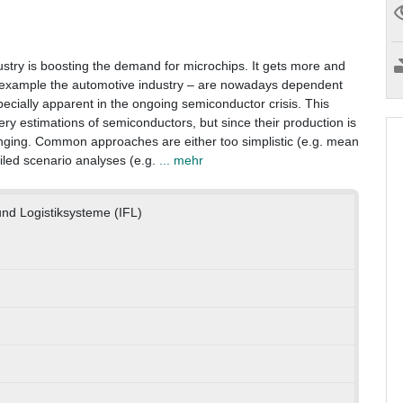
ndustry is boosting the demand for microchips. It gets more and
for example the automotive industry – are nowadays dependent
ially apparent in the ongoing semiconductor crisis. This
very estimations of semiconductors, but since their production is
nging. Common approaches are either too simplistic (e.g. mean
ailed scenario analyses (e.g.
... mehr
 und Logistiksysteme (IFL)