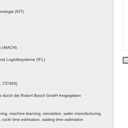
hnologie (KIT)
au (MACH)
 und Logistiksysteme (IFL)
, 737459)
de durch die Robert Bosch GmbH freigegeben
ng, machine learning, simulation, wafer manufacturing,
 cycle time estimation, waiting time estimation