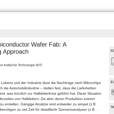
miconductor Wafer Fab: A
g Approach
K
er Institut für Technologie (KIT)
E
es Lebens und der Industrie lässt die Nachfrage nach Mikrochips
ie Automobilindustrie – stellen fest, dass die Lieferketten
d, was kürzlich zur Halbleiterkrise geführt hat. Diese Situation
erzeiten von Halbleitern. Da aber deren Produktion extrem
 zu erstellen. Gängige Ansätze sind entweder zu simpel (z.B.
S
benötigen zu viel Zeit für detaillierte Szenarioanalysen (z.B.
...