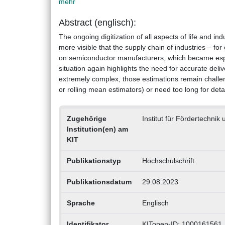
mehr
Abstract (englisch):
The ongoing digitization of all aspects of life and i
more visible that the supply chain of industries – 
on semiconductor manufacturers, which became espec
situation again highlights the need for accurate deli
extremely complex, those estimations remain challe
or rolling mean estimators) or need too long for det
Zugehörige
Institut für Fördertechnik
Institution(en) am
KIT
Publikationstyp
Hochschulschrift
Publikationsdatum
29.08.2023
Sprache
Englisch
Identifikator
KITopen-ID: 1000161561