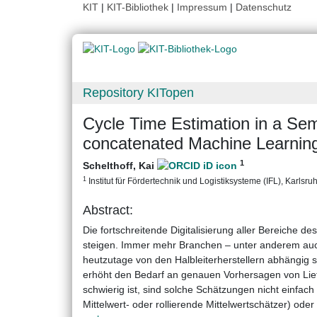
KIT
|
KIT-Bibliothek
|
Impressum
|
Datenschutz
Repository KITopen
Cycle Time Estimation in a Se
concatenated Machine Learnin
1
Schelthoff, Kai
1
Institut für Fördertechnik und Logistiksysteme (IFL), Karlsruh
Abstract:
Die fortschreitende Digitalisierung aller Bereiche d
steigen. Immer mehr Branchen – unter anderem auch d
heutzutage von den Halbleiterherstellern abhängig sin
erhöht den Bedarf an genauen Vorhersagen von Lief
schwierig ist, sind solche Schätzungen nicht einfach
Mittelwert- oder rollierende Mittelwertschätzer) oder 