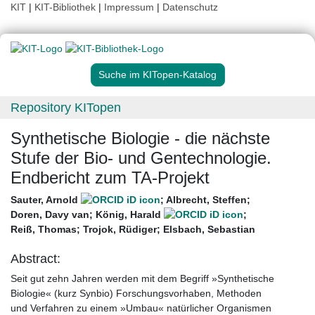
KIT
|
KIT-Bibliothek
|
Impressum
|
Datenschutz
Suche im KITopen-Katalog
Repository KITopen
Synthetische Biologie - die nächste
Stufe der Bio- und Gentechnologie.
Endbericht zum TA-Projekt
Sauter, Arnold
;
Albrecht, Steffen
;
Doren, Davy van
;
König, Harald
;
Reiß, Thomas
;
Trojok, Rüdiger
;
Elsbach, Sebastian
Abstract:
Seit gut zehn Jahren werden mit dem Begriff »Synthetische
Biologie« (kurz Synbio) Forschungsvorhaben, Methoden
und Verfahren zu einem »Umbau« natürlicher Organismen