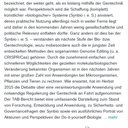
bezeichnet, der weiter geht, als es bislang mithilfe der Gentechnik
möglich war. Perspektivisch wird die Schaffung (komplett)
künstlicher »biologischer« Systeme (Synbio i. e. S.) anvisiert,
deren praktische Nutzung allerdings noch in weiter Ferne liegt
und daher in den kommenden Jahren wenig gesellschaftliche und
politische Relevanz entfalten dürfte. Ganz anders ist dies bei der
Synbio i. w. S. – verstanden als nächste Stufe der Bio- bzw.
Gentechnologie, wozu insbesondere auch die in jüngster Zeit
entwickelten Methoden des sogenannten Genome Editing (u. a.
CRISPR/Cas) gehören. Durch die zunehmend einfachen und
schnelleren Möglichkeiten der gezielten molekularbiologischen
Veränderung bekannter Organismen ist in den nächsten Jahren
mit einer großen Zahl von Anwendungen bei Mikroorganismen,
Pflanzen und Tieren zu rechnen. Wie erwartet, hat im Herbst
2015 die Debatte über eine verantwortungsvolle Anwendung und
notwendige Regulierung der Gentechnik an Fahrt aufgenommen.
Der TAB-Bericht bietet eine umfassende Darstellung zum Stand
von Forschung, Entwicklung und Anwendung, zu Sicherheits- und
Governancefragen der Synbio sowie ein ausführliches Porträt von
Akteuren und Perspektiven der Do-it-yourself-Biologie.
... mehr