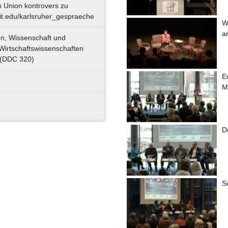
n Union kontrovers zu
kit.edu/karlsruher_gespraeche
W
a
n, Wissenschaft und
Wirtschaftswissenschaften
) (DDC 320)
E
M
D
S