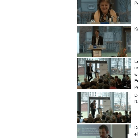
P
K
E
u
w
E
P
D
R
D
e