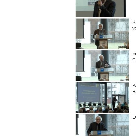
U
v
E
Cr
P
H
E