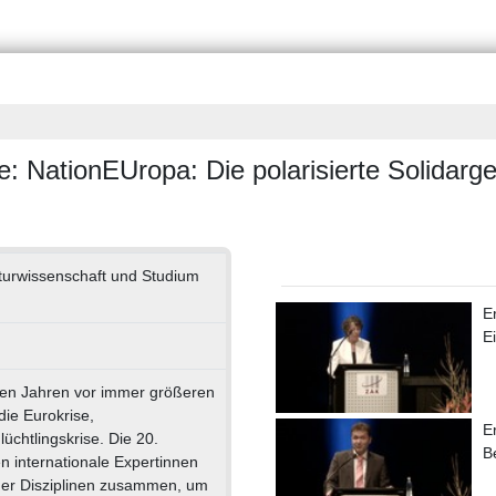
e: NationEUropa: Die polarisierte Solidarg
turwissenschaft und Studium
E
E
zten Jahren vor immer größeren
ie Eurokrise,
E
üchtlingskrise. Die 20.
B
n internationale Expertinnen
her Disziplinen zusammen, um