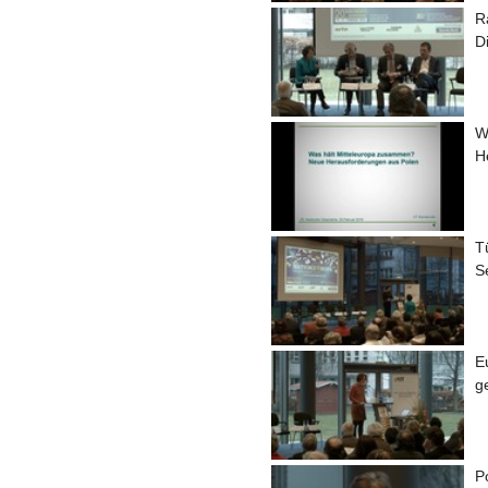
Ra
D
W
H
T
Se
E
g
P