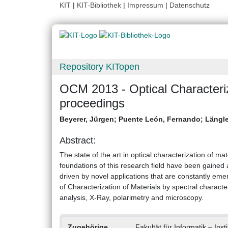
KIT
|
KIT-Bibliothek
|
Impressum
|
Datenschutz
Repository KITopen
OCM 2013 - Optical Characteriz
proceedings
Beyerer, Jürgen
;
Puente León, Fernando
;
Längle
Abstract:
The state of the art in optical characterization of mat
foundations of this research field have been gained
driven by novel applications that are constantly eme
of Characterization of Materials by spectral characte
analysis, X-Ray, polarimetry and microscopy.
Zugehörige
Fakultät für Informatik – Inst