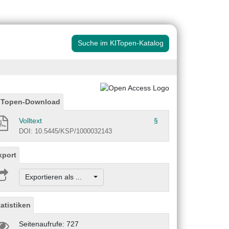
Suche im KITopen-Katalog
ITopen-Download
Volltext
§
DOI: 10.5445/KSP/1000032143
xport
Exportieren als ...
tatistiken
Seitenaufrufe: 727