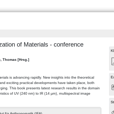
ation of Materials - conference
K
, Thomas [Hrsg.]
E
erials is advancing rapidly. New insights into the theoretical
 and exciting practical developments have taken place, both
rging. This book presents latest research results in the domain
ristics of UV (240 nm) to IR (14 µm), multispectral image
S
itut für Anthropomatik (IFA)