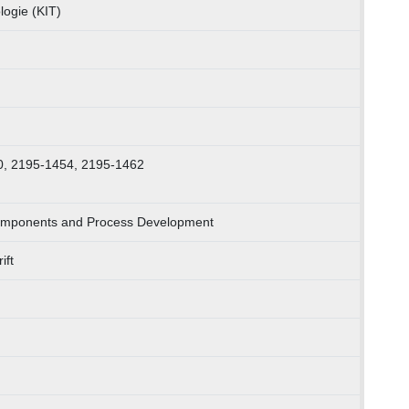
logie (KIT)
0, 2195-1454, 2195-1462
Components and Process Development
ift