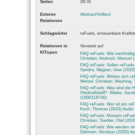
Seiten
28-31
Externe
Abstract/Volltext
Relationen
Schlagwörter
reFuels, erneuerbare Kraftsto
Relationen in
Verweist auf
KITopen
FAQ reFuels: Wie nachhaltig
Christian; Andresh, Manuel 
FAQ reFuels: Sollen reFuels
Sandra; Wagner, Uwe (2020)
FAQ reFuels: Wirken sich re
Wetzel, Christian; Weyhing
FAQ reFuels: Was sind die H
Ottokraftstoff?. Wiebe, Sandr
(1000118740)
FAQ reFuels: Wer ist am reFu
Koch, Thomas (2020) Audio
FAQ reFuels: Müssen reFuels
Christian; Toedter, Olaf (20
FAQ reFuels: Wie werden reFu
Dahmen, Nicolaus (2020) Au