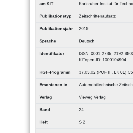
am KIT
Karlsruher Institut für Techno
Publikationstyp
Zeitschriftenaufsatz
Publikationsjahr
2019
Sprache
Deutsch
Identifikator
ISSN: 0001-2785, 2192-880
KITopen-ID: 1000104904
HGF-Programm
37.03.02 (POF III, LK 01) 
Erschienen in
Automobiltechnische Zeitschr
Verlag
Vieweg Verlag
Band
24
Heft
S 2