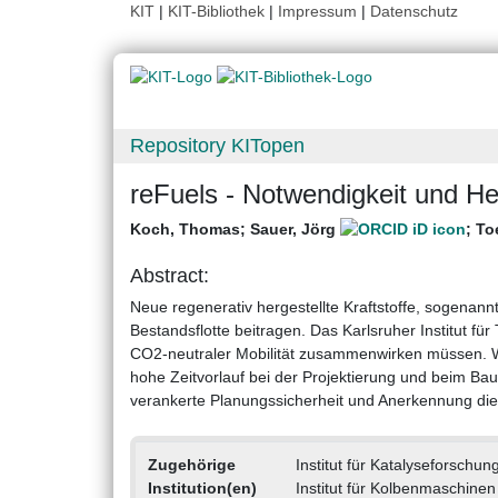
KIT
|
KIT-Bibliothek
|
Impressum
|
Datenschutz
Repository KITopen
reFuels - Notwendigkeit und H
Koch, Thomas
;
Sauer, Jörg
;
To
Abstract:
Neue regenerativ hergestellte Kraftstoffe, sogenann
Bestandsflotte beitragen. Das Karlsruher Institut fü
CO2-neutraler Mobilität zusammenwirken müssen. Wes
hohe Zeitvorlauf bei der Projektierung und beim Bau
verankerte Planungssicherheit und Anerkennung die
Zugehörige
Institut für Katalyseforschun
Institution(en)
Institut für Kolbenmaschinen