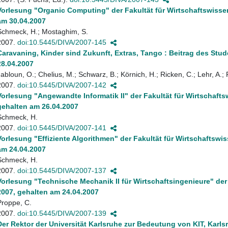
Vorlesung "Organic Computing" der Fakultät für Wirtschaftswiss
am 30.04.2007
Schmeck, H.; Mostaghim, S.
2007.
doi:10.5445/DIVA/2007-145
Caravaning, Kinder sind Zukunft, Extras, Tango : Beitrag des Stu
28.04.2007
Jabloun, O.; Chelius, M.; Schwarz, B.; Körnich, H.; Ricken, C.; Lehr, A.;
2007.
doi:10.5445/DIVA/2007-142
Vorlesung "Angewandte Informatik II" der Fakultät für Wirtschaf
gehalten am 26.04.2007
Schmeck, H.
2007.
doi:10.5445/DIVA/2007-141
Vorlesung "Effiziente Algorithmen" der Fakultät für Wirtschafts
am 24.04.2007
Schmeck, H.
2007.
doi:10.5445/DIVA/2007-137
Vorlesung "Technische Mechanik II für Wirtschaftsingenieure" d
2007, gehalten am 24.04.2007
Proppe, C.
2007.
doi:10.5445/DIVA/2007-139
Der Rektor der Universität Karlsruhe zur Bedeutung von KIT, Karlsr