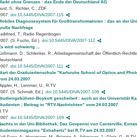
Markt ohne Grenzen : das Ende der Deutschland AG
Aust, S.; Richter, C.; ZDF
2007.
doi:10.5445/DIVA/2007-115
Mobiles Diagnosesystem für Großtransformatoren : das an der Univ
große Nachfrage
Leibfried, T.; Radio Regenbogen
2007. (S. Fuchs, Ed.).
doi:10.5445/DIVA/2007-112
Es wird schwierig ...
Koßmann, D.; Schlenker, R.; Arbeitsgemeinschaft der Öffentlich-Rechtl
Deutschland
2007.
doi:10.5445/DIVA/2007-111
Start der Graduiertenschule "Karlsruhe School of Optics and Phot
vom 24.03.2007
Hippler, H.; Lemmer, U.; R.TV
2007. (S. Schmidt, Ed.).
doi:10.5445/DIVA/2007-108
Studiengebühren-Boykott gescheitert : auch an der Universität Ka
Studenten ; Beitrag in "RTV-Nachrichten" vom 24.03.2007
R.TV
2007.
doi:10.5445/DIVA/2007-109
Nachts in der Uni-Bibliothek, Das Gespenst von Canterville, Extra
Studentenmagazins "Extrahertz" bei R.TV am 24.03.2007
Safi-Fana, A.; Hassmann, M.; Brüning, A.; Adenauer, J.; Glatz, G.; R.TV