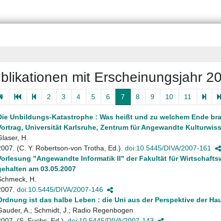
blikationen mit Erscheinungsjahr 2
2
3
4
5
6
7
8
9
10
11
Die Unbildungs-Katastrophe : Was heißt und zu welchem Ende bra
Vortrag, Universität Karlsruhe, Zentrum für Angewandte Kulturwi
Glaser, H.
2007. (C. Y. Robertson-von Trotha, Ed.).
doi:10.5445/DIVA/2007-161
Vorlesung "Angewandte Informatik II" der Fakultät für Wirtschaf
gehalten am 03.05.2007
Schmeck, H.
2007.
doi:10.5445/DIVA/2007-146
Ordnung ist das halbe Leben : die Uni aus der Perspektive der Ha
Gauder, A.; Schmidt, J.; Radio Regenbogen
2007. (S. Fuchs, Ed.).
doi:10.5445/DIVA/2007-143