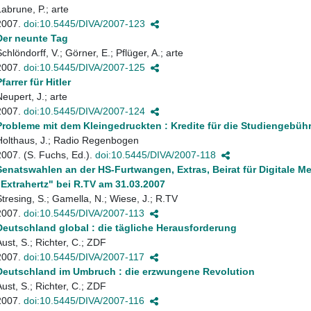
Labrune, P.; arte
2007.
doi:10.5445/DIVA/2007-123
Der neunte Tag
chlöndorff, V.; Görner, E.; Pflüger, A.; arte
2007.
doi:10.5445/DIVA/2007-125
farrer für Hitler
Neupert, J.; arte
2007.
doi:10.5445/DIVA/2007-124
Probleme mit dem Kleingedruckten : Kredite für die Studiengebühr
Holthaus, J.; Radio Regenbogen
2007. (S. Fuchs, Ed.).
doi:10.5445/DIVA/2007-118
Senatswahlen an der HS-Furtwangen, Extras, Beirat für Digitale M
"Extrahertz" bei R.TV am 31.03.2007
Stresing, S.; Gamella, N.; Wiese, J.; R.TV
2007.
doi:10.5445/DIVA/2007-113
Deutschland global : die tägliche Herausforderung
Aust, S.; Richter, C.; ZDF
2007.
doi:10.5445/DIVA/2007-117
Deutschland im Umbruch : die erzwungene Revolution
Aust, S.; Richter, C.; ZDF
2007.
doi:10.5445/DIVA/2007-116