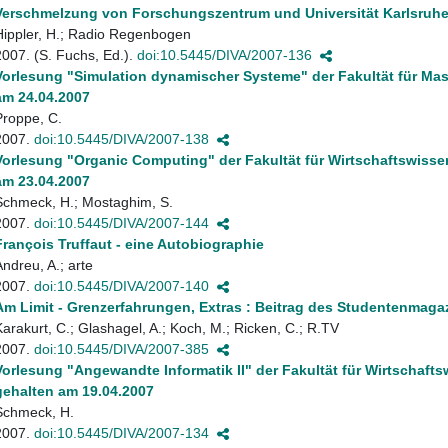
Verschmelzung von Forschungszentrum und Universität Karlsruh
Hippler, H.; Radio Regenbogen
2007. (S. Fuchs, Ed.).
doi:10.5445/DIVA/2007-136
Vorlesung "Simulation dynamischer Systeme" der Fakultät für M
am 24.04.2007
Proppe, C.
2007.
doi:10.5445/DIVA/2007-138
Vorlesung "Organic Computing" der Fakultät für Wirtschaftswiss
am 23.04.2007
Schmeck, H.; Mostaghim, S.
2007.
doi:10.5445/DIVA/2007-144
François Truffaut - eine Autobiographie
Andreu, A.; arte
2007.
doi:10.5445/DIVA/2007-140
Am Limit - Grenzerfahrungen, Extras : Beitrag des Studentenmagaz
Karakurt, C.; Glashagel, A.; Koch, M.; Ricken, C.; R.TV
2007.
doi:10.5445/DIVA/2007-385
Vorlesung "Angewandte Informatik II" der Fakultät für Wirtschaf
gehalten am 19.04.2007
Schmeck, H.
2007.
doi:10.5445/DIVA/2007-134