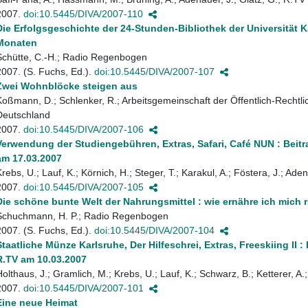
2007.
doi:10.5445/DIVA/2007-110
Die Erfolgsgeschichte der 24-Stunden-Bibliothek der Universität K
Monaten
Schütte, C.-H.; Radio Regenbogen
2007. (S. Fuchs, Ed.).
doi:10.5445/DIVA/2007-107
Zwei Wohnblöcke steigen aus
Koßmann, D.; Schlenker, R.; Arbeitsgemeinschaft der Öffentlich-Rechtl
Deutschland
2007.
doi:10.5445/DIVA/2007-106
Verwendung der Studiengebühren, Extras, Safari, Café NUN : Beit
am 17.03.2007
Krebs, U.; Lauf, K.; Körnich, H.; Steger, T.; Karakul, A.; Föstera, J.; Ade
2007.
doi:10.5445/DIVA/2007-105
Die schöne bunte Welt der Nahrungsmittel : wie ernähre ich mich r
Schuchmann, H. P.; Radio Regenbogen
2007. (S. Fuchs, Ed.).
doi:10.5445/DIVA/2007-104
Staatliche Münze Karlsruhe, Der Hilfeschrei, Extras, Freeskiing II
R.TV am 10.03.2007
Holthaus, J.; Gramlich, M.; Krebs, U.; Lauf, K.; Schwarz, B.; Ketterer, A.
2007.
doi:10.5445/DIVA/2007-101
Eine neue Heimat