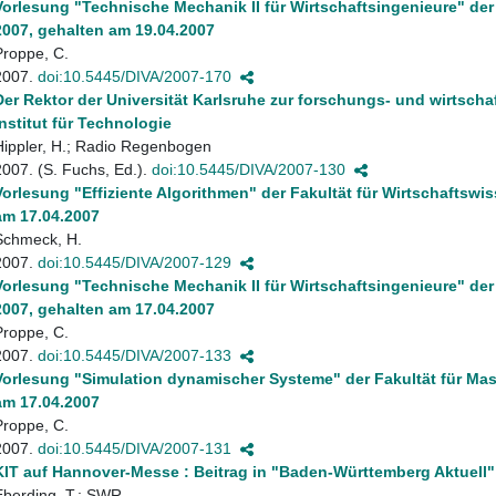
Vorlesung "Technische Mechanik II für Wirtschaftsingenieure" d
2007, gehalten am 19.04.2007
Proppe, C.
2007.
doi:10.5445/DIVA/2007-170
Der Rektor der Universität Karlsruhe zur forschungs- und wirtscha
Institut für Technologie
Hippler, H.; Radio Regenbogen
2007. (S. Fuchs, Ed.).
doi:10.5445/DIVA/2007-130
Vorlesung "Effiziente Algorithmen" der Fakultät für Wirtschafts
am 17.04.2007
Schmeck, H.
2007.
doi:10.5445/DIVA/2007-129
Vorlesung "Technische Mechanik II für Wirtschaftsingenieure" d
2007, gehalten am 17.04.2007
Proppe, C.
2007.
doi:10.5445/DIVA/2007-133
Vorlesung "Simulation dynamischer Systeme" der Fakultät für M
am 17.04.2007
Proppe, C.
2007.
doi:10.5445/DIVA/2007-131
KIT auf Hannover-Messe : Beitrag in "Baden-Württemberg Aktuell"
Eberding, T.; SWR