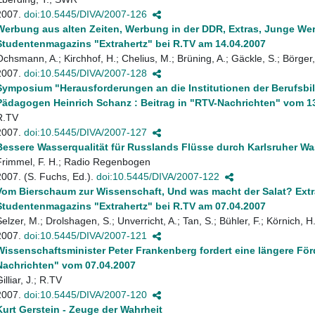
2007.
doi:10.5445/DIVA/2007-126
Werbung aus alten Zeiten, Werbung in der DDR, Extras, Junge Werb
Studentenmagazins "Extrahertz" bei R.TV am 14.04.2007
Ochsmann, A.; Kirchhof, H.; Chelius, M.; Brüning, A.; Gäckle, S.; Börger,
2007.
doi:10.5445/DIVA/2007-128
Symposium "Herausforderungen an die Institutionen der Berufsbil
Pädagogen Heinrich Schanz : Beitrag in "RTV-Nachrichten" vom 1
R.TV
2007.
doi:10.5445/DIVA/2007-127
Bessere Wasserqualität für Russlands Flüsse durch Karlsruher W
Frimmel, F. H.; Radio Regenbogen
2007. (S. Fuchs, Ed.).
doi:10.5445/DIVA/2007-122
Vom Bierschaum zur Wissenschaft, Und was macht der Salat? Extr
Studentenmagazins "Extrahertz" bei R.TV am 07.04.2007
Selzer, M.; Drolshagen, S.; Unverricht, A.; Tan, S.; Bühler, F.; Körnich, H
2007.
doi:10.5445/DIVA/2007-121
Wissenschaftsminister Peter Frankenberg fordert eine längere Förde
Nachrichten" vom 07.04.2007
illiar, J.; R.TV
2007.
doi:10.5445/DIVA/2007-120
Kurt Gerstein - Zeuge der Wahrheit