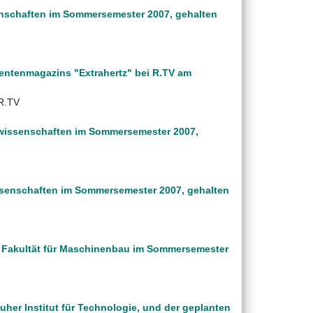
enschaften im Sommersemester 2007, gehalten
dentenmagazins "Extrahertz" bei R.TV am
 R.TV
tswissenschaften im Sommersemester 2007,
wissenschaften im Sommersemester 2007, gehalten
er Fakultät für Maschinenbau im Sommersemester
uher Institut für Technologie, und der geplanten