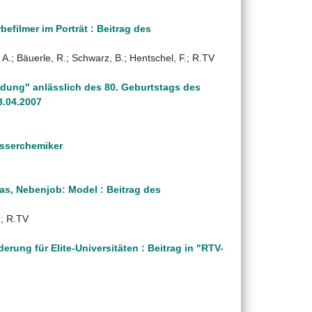
efilmer im Porträt : Beitrag des
 A.; Bäuerle, R.; Schwarz, B.; Hentschel, F.; R.TV
dung" anlässlich des 80. Geburtstags des
3.04.2007
asserchemiker
as, Nebenjob: Model : Beitrag des
.; R.TV
rung für Elite-Universitäten : Beitrag in "RTV-