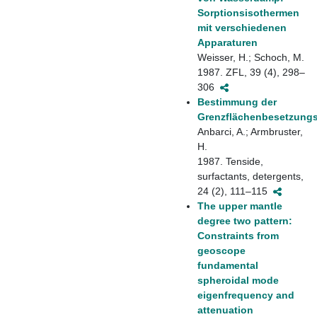
Sorptionsisothermen
mit verschiedenen
Apparaturen
Weisser, H.; Schoch, M.
1987. ZFL, 39 (4), 298–
306
Bestimmung der
Grenzflächenbesetzungs
Anbarci, A.; Armbruster,
H.
1987. Tenside,
surfactants, detergents,
24 (2), 111–115
The upper mantle
degree two pattern:
Constraints from
geoscope
fundamental
spheroidal mode
eigenfrequency and
attenuation