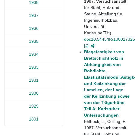
1987. Versuchsanstalt
1938
für Stahl, Holz und
Steine, Abteilung für
1937
Ingenieurholzbau,
Universität
1936
Karlsruhe(TH).
doi:10.5445/IR/10001732
1935
Biegefestigkeit von
1934
Brettschichtholz in
Abhängigkeit von
1933
Rohdichte,
Elastizitätsmodul,Ästigk
1931
und Keilzinkung der
Lamellen, der Lage
1930
der Keilzinkung sowie
von der Trägerhöhe.
1929
Teil A: Karlsruher
Untersuchungen
1891
Ehlbeck, J.; Colling, F.
1987. Versuchsanstalt
für Stahl, Holz und