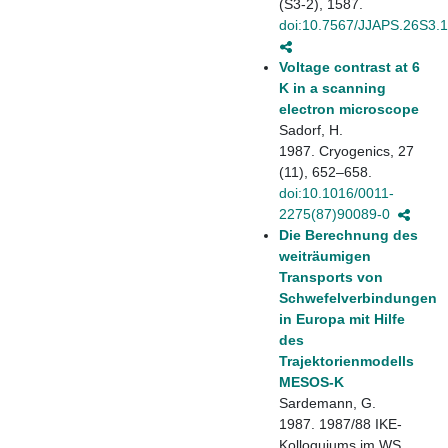
(S3-2), 1587.
doi:10.7567/JJAPS.26S3.
Voltage contrast at 6
K in a scanning
electron microscope
Sadorf, H.
1987. Cryogenics, 27
(11), 652–658.
doi:10.1016/0011-
2275(87)90089-0
Die Berechnung des
weiträumigen
Transports von
Schwefelverbindungen
in Europa mit Hilfe
des
Trajektorienmodells
MESOS-K
Sardemann, G.
1987. 1987/88 IKE-
Kolloquiums im WS