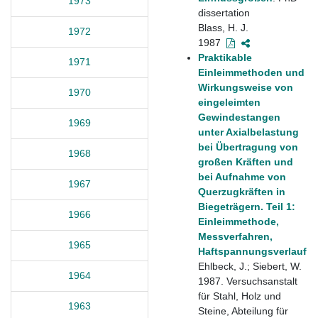
1973
dissertation
Blass, H. J.
1972
1987
Praktikable
1971
Einleimmethoden und
Wirkungsweise von
1970
eingeleimten
Gewindestangen
1969
unter Axialbelastung
bei Übertragung von
1968
großen Kräften und
bei Aufnahme von
1967
Querzugkräften in
Biegeträgern. Teil 1:
1966
Einleimmethode,
Messverfahren,
1965
Haftspannungsverlauf
Ehlbeck, J.; Siebert, W.
1964
1987. Versuchsanstalt
für Stahl, Holz und
1963
Steine, Abteilung für