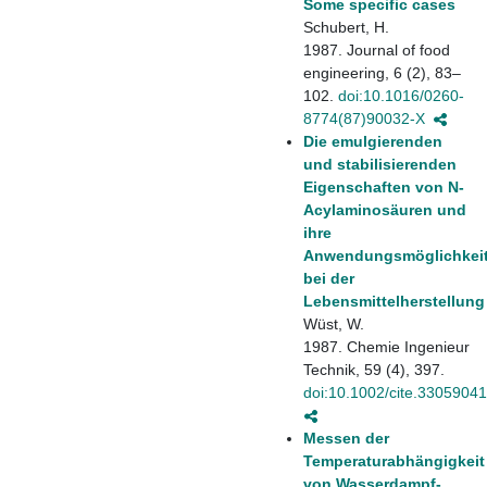
Some specific cases
Schubert, H.
1987. Journal of food
engineering, 6 (2), 83–
102.
doi:10.1016/0260-
8774(87)90032-X
Die emulgierenden
und stabilisierenden
Eigenschaften von N-
Acylaminosäuren und
ihre
Anwendungsmöglichkei
bei der
Lebensmittelherstellung
Wüst, W.
1987. Chemie Ingenieur
Technik, 59 (4), 397.
doi:10.1002/cite.3305904
Messen der
Temperaturabhängigkeit
von Wasserdampf-