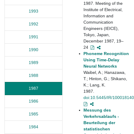
1987. Meeting of the
Institute of Electrical,
1993
Information and
Communication
1992
Engineers (IEICE),
Tokyo, Japan,
1991
December 1987, 19–
24
1990
Phoneme Recognition
Using Time-Delay
1989
Neural Networks
Waibel, A.; Hanazawa,
1988
T.; Hinton, G.; Shikano,
K.; Lang, K.
1987
1987.
doi:10.5445/IR/10001814
1986
Messung des
1985
Verkehrsablaufs -
Beurteilung der
1984
statistischen