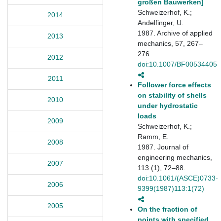
großen Bauwerken]
Schweizerhof, K.;
2014
Andelfinger, U.
1987. Archive of applied
2013
mechanics, 57, 267–
276.
2012
doi:10.1007/BF00534405
2011
Follower force effects
on stability of shells
2010
under hydrostatic
loads
2009
Schweizerhof, K.;
Ramm, E.
2008
1987. Journal of
engineering mechanics,
2007
113 (1), 72–88.
doi:10.1061/(ASCE)0733-
2006
9399(1987)113:1(72)
2005
On the fraction of
points with specified