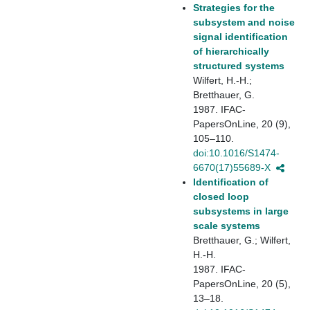
Strategies for the
subsystem and noise
signal identification
of hierarchically
structured systems
Wilfert, H.-H.;
Bretthauer, G.
1987. IFAC-
PapersOnLine, 20 (9),
105–110.
doi:10.1016/S1474-
6670(17)55689-X
Identification of
closed loop
subsystems in large
scale systems
Bretthauer, G.; Wilfert,
H.-H.
1987. IFAC-
PapersOnLine, 20 (5),
13–18.