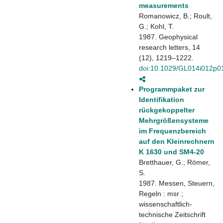
measurements
Romanowicz, B.; Roult,
G.; Kohl, T.
1987. Geophysical
research letters, 14
(12), 1219–1222.
doi:10.1029/GL014i012p0
Programmpaket zur
Identifikation
rückgekoppelter
Mehrgrößensysteme
im Frequenzbereich
auf den Kleinrechnern
K 1630 und SM4-20
Bretthauer, G.; Römer,
S.
1987. Messen, Steuern,
Regeln : msr ;
wissenschaftlich-
technische Zeitschrift