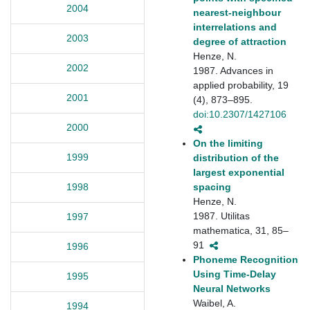
2004
nearest-neighbour
interrelations and
2003
degree of attraction
Henze, N.
2002
1987. Advances in
applied probability, 19
2001
(4), 873–895.
doi:10.2307/1427106
2000
On the limiting
1999
distribution of the
largest exponential
spacing
1998
Henze, N.
1987. Utilitas
1997
mathematica, 31, 85–
91
1996
Phoneme Recognition
Using Time-Delay
1995
Neural Networks
Waibel, A.
1994