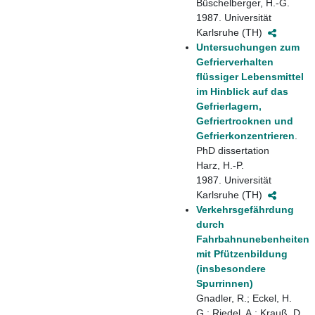
Büschelberger, H.-G.
1987. Universität
Karlsruhe (TH)
Untersuchungen zum
Gefrierverhalten
flüssiger Lebensmittel
im Hinblick auf das
Gefrierlagern,
Gefriertrocknen und
Gefrierkonzentrieren
.
PhD dissertation
Harz, H.-P.
1987. Universität
Karlsruhe (TH)
Verkehrsgefährdung
durch
Fahrbahnunebenheiten
mit Pfützenbildung
(insbesondere
Spurrinnen)
Gnadler, R.; Eckel, H.
G.; Riedel, A.; Krauß, D.