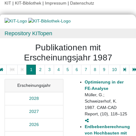
KIT
|
KIT-Bibliothek
|
Impressum
|
Datenschutz
Repository KITopen
Publikationen mit
Erscheinungsjahr 1987
1
2
3
4
5
6
7
8
9
10
Optimierung in der
Erscheinungsjahr
FE-Analyse
Müller, G.;
2028
Schweizerhof, K.
1987. CAM-CAD
2027
Report, (10), 118–125
2026
Erdbebenberechnung
von Hochbauten mit