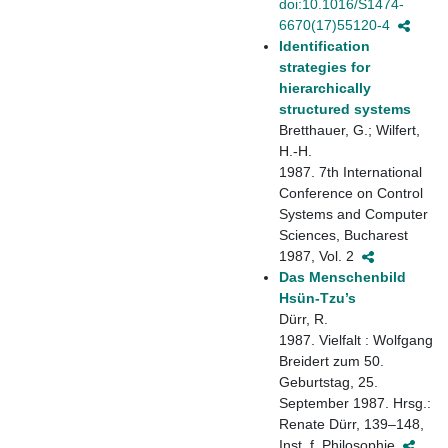
doi:10.1016/S1474-
6670(17)55120-4
Identification
strategies for
hierarchically
structured systems
Bretthauer, G.; Wilfert,
H.-H.
1987. 7th International
Conference on Control
Systems and Computer
Sciences, Bucharest
1987, Vol. 2
Das Menschenbild
Hsün-Tzu’s
Dürr, R.
1987. Vielfalt : Wolfgang
Breidert zum 50.
Geburtstag, 25.
September 1987. Hrsg.:
Renate Dürr, 139–148,
Inst. f. Philosophie