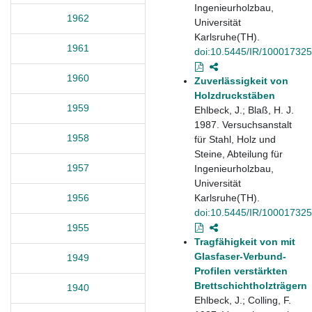
Ingenieurholzbau,
1962
Universität
Karlsruhe(TH).
1961
doi:10.5445/IR/10001732
1960
Zuverlässigkeit von
Holzdruckstäben
1959
Ehlbeck, J.; Blaß, H. J.
1987. Versuchsanstalt
1958
für Stahl, Holz und
Steine, Abteilung für
1957
Ingenieurholzbau,
Universität
Karlsruhe(TH).
1956
doi:10.5445/IR/10001732
1955
Tragfähigkeit von mit
Glasfaser-Verbund-
1949
Profilen verstärkten
Brettschichtholzträgern
1940
Ehlbeck, J.; Colling, F.