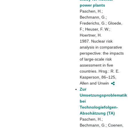
power plants
Paschen, H.;
Bechmann, G.;
Frederichs, G.; Gloede,
F.; Heuser, F. W.;
Hoertner, H.
1987. Nuclear risk
analysis in comparative
perspective: the impacts
of large-scale risk
assessment in five
countries. Hrsg.: R. E.
Kasperson, 86–125,
Allen and Unwin
Zur
Umsetzungsproblematik
bei
Technologiefolgen-
Abschätzung (TA)
Paschen, H.;
Bechmann, G.; Coenen,