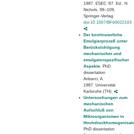
1987. ESEC ’87. Ed.: H.
Nichols, 99–109,
Springer-Verlag.
doi:10.1007/BFb0022103
Der kontinuierliche
Emulgierprozeß unter
Berücksichtigung
mechanischer und
emulgatorspezifischer
Aspekte
. PhD
dissertation
Anbarci, A.
1987. Universität
Karlsruhe (TH)
Untersuchungen zum
mechanischen
Aufschluß von
Mikroorganismen in
Hochdruckhomogenisat
PhD dissertation