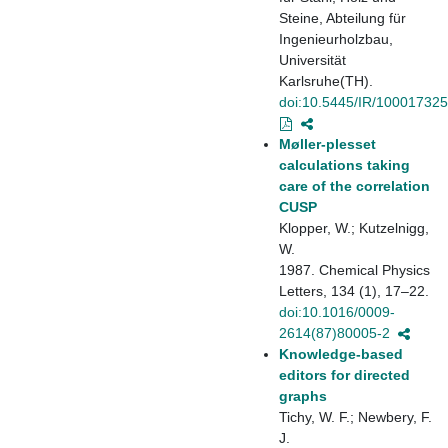
Steine, Abteilung für
Ingenieurholzbau,
Universität
Karlsruhe(TH).
doi:10.5445/IR/10001732
Møller-plesset
calculations taking
care of the correlation
CUSP
Klopper, W.; Kutzelnigg,
W.
1987. Chemical Physics
Letters, 134 (1), 17–22.
doi:10.1016/0009-
2614(87)80005-2
Knowledge-based
editors for directed
graphs
Tichy, W. F.; Newbery, F.
J.