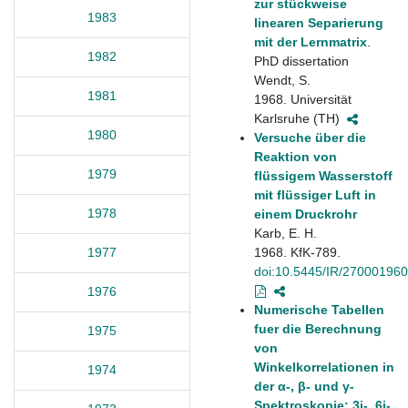
zur stückweise
1983
linearen Separierung
mit der Lernmatrix
.
1982
PhD dissertation
Wendt, S.
1981
1968. Universität
Karlsruhe (TH)
1980
Versuche über die
Reaktion von
1979
flüssigem Wasserstoff
mit flüssiger Luft in
1978
einem Druckrohr
Karb, E. H.
1968. KfK-789.
1977
doi:10.5445/IR/270001960
1976
Numerische Tabellen
fuer die Berechnung
1975
von
Winkelkorrelationen in
1974
der α-, β- und γ-
Spektroskopie: 3j-, 6j-,