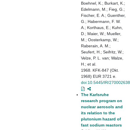
Boehnel, K.; Burkart, K.;
Edelmann, M.; Fieg, G.;
Fischer, E. A.; Guenther,
G.; Habermann, F. W.
A.; Korthaus, E.; Kuhn,
D.; Maier, W.; Mueller,
M.; Oosterkamp, W.;
Raberain, A. M.;
Seufert, H.; Seifritz, W.;
Velze, P. L. van; Walze,
H.; et al.
1968. KFK-847 (Okt.
1968) EUR 3721 e.
doi:10.5445/IR/270002638
The Karlsruhe
research program on
nuclear aerosols and
its relation to the
plutonium hazard of
fast sodium reactors