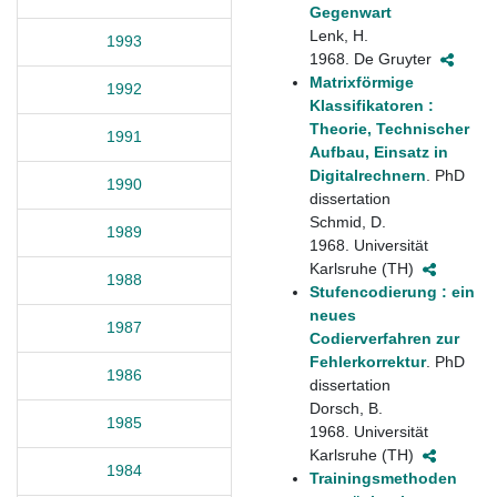
Gegenwart
Lenk, H.
1993
1968. De Gruyter
Matrixförmige
1992
Klassifikatoren :
Theorie, Technischer
1991
Aufbau, Einsatz in
Digitalrechnern
. PhD
1990
dissertation
Schmid, D.
1989
1968. Universität
Karlsruhe (TH)
1988
Stufencodierung : ein
neues
1987
Codierverfahren zur
Fehlerkorrektur
. PhD
1986
dissertation
Dorsch, B.
1985
1968. Universität
Karlsruhe (TH)
1984
Trainingsmethoden