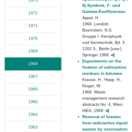
1973
9j-Symbole, F- und
Gamma-Koeffizienten
1972
Appel, H.
1968. Landolt-
1971
Boernstein: N.S.
Gruppe I: Kernphysik
1970
und Kerntechnik, Bd. 3,
1202 S., Berlin [usw.]
1969
Springer 1968
Experiments on the
1968
fixation of radioactive
residues in bitumen
1967
Krause, H.; Hepp, H.;
Kluger, W.
1966
1968. Waste
management research
1965
abstracts No. 4, Wien:
IAEA, 1968
1964
Removal of foames
from radioactive liquid
1963
wastes by ozonisation