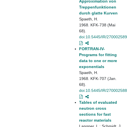
Approximation von
Treppenfunktionen
durch glatte Kurven
Spaeth, H.
1968. KFK-738 (Mai
68).
doi:10.5445/IR/270002589
FORTRAN-IV-
Programs for fitting
data to one or more
exponentials
Spaeth, H.
1968. KFK-707 (Jan.
68).
doi:10.5445/IR/270002588
Tables of evaluated
neutron cross
sections for fast
reactor materials
Langner, L.; Schmidt, J.