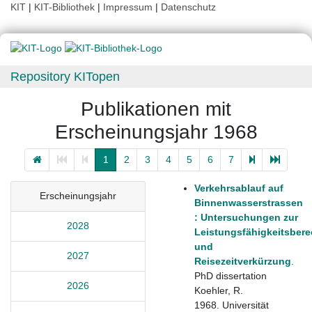
KIT
|
KIT-Bibliothek
|
Impressum
|
Datenschutz
Repository KITopen
Publikationen mit
Erscheinungsjahr 1968
1
2
3
4
5
6
7
Verkehrsablauf auf
Erscheinungsjahr
Binnenwasserstrassen
: Untersuchungen zur
2028
Leistungsfähigkeitsber
und
2027
Reisezeitverkürzung
.
PhD dissertation
2026
Koehler, R.
1968. Universität