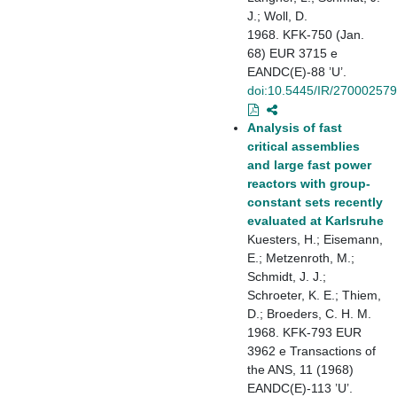
J.; Woll, D.
1968. KFK-750 (Jan.
68) EUR 3715 e
EANDC(E)-88 ’U’.
doi:10.5445/IR/270002579
Analysis of fast
critical assemblies
and large fast power
reactors with group-
constant sets recently
evaluated at Karlsruhe
Kuesters, H.; Eisemann,
E.; Metzenroth, M.;
Schmidt, J. J.;
Schroeter, K. E.; Thiem,
D.; Broeders, C. H. M.
1968. KFK-793 EUR
3962 e Transactions of
the ANS, 11 (1968)
EANDC(E)-113 ’U’.