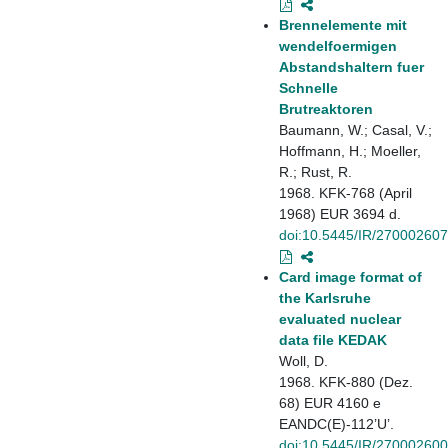
Brennelemente mit
wendelfoermigen
Abstandshaltern fuer
Schnelle
Brutreaktoren
Baumann, W.; Casal, V.;
Hoffmann, H.; Moeller,
R.; Rust, R.
1968. KFK-768 (April
1968) EUR 3694 d.
doi:10.5445/IR/270002607
Card image format of
the Karlsruhe
evaluated nuclear
data file KEDAK
Woll, D.
1968. KFK-880 (Dez.
68) EUR 4160 e
EANDC(E)-112’U’.
doi:10.5445/IR/270002600