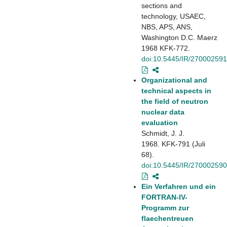
sections and
technology, USAEC,
NBS, APS, ANS,
Washington D.C. Maerz
1968 KFK-772.
doi:10.5445/IR/270002591
Organizational and
technical aspects in
the field of neutron
nuclear data
evaluation
Schmidt, J. J.
1968. KFK-791 (Juli
68).
doi:10.5445/IR/270002590
Ein Verfahren und ein
FORTRAN-IV-
Programm zur
flaechentreuen