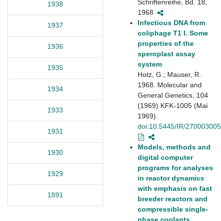
Schriftenreihe, Bd. 18,
1938
1968
Infectious DNA from
1937
coliphage T1 I. Some
properties of the
1936
speroplast assay
system
1935
Hotz, G.; Mauser, R.
1968. Molecular and
1934
General Genetics, 104
(1969) KFK-1005 (Mai
1933
1969).
doi:10.5445/IR/270003005
1931
Models, methods and
1930
digital computer
programs for analyses
1929
in reactor dynamics
with emphasis on fast
1891
breeder reactors and
compressible single-
phase coolants