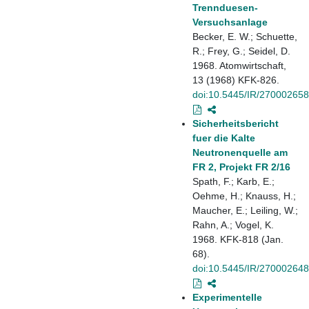
Trennduesen-
Versuchsanlage
Becker, E. W.; Schuette,
R.; Frey, G.; Seidel, D.
1968. Atomwirtschaft,
13 (1968) KFK-826.
doi:10.5445/IR/270002658
Sicherheitsbericht
fuer die Kalte
Neutronenquelle am
FR 2, Projekt FR 2/16
Spath, F.; Karb, E.;
Oehme, H.; Knauss, H.;
Maucher, E.; Leiling, W.;
Rahn, A.; Vogel, K.
1968. KFK-818 (Jan.
68).
doi:10.5445/IR/270002648
Experimentelle