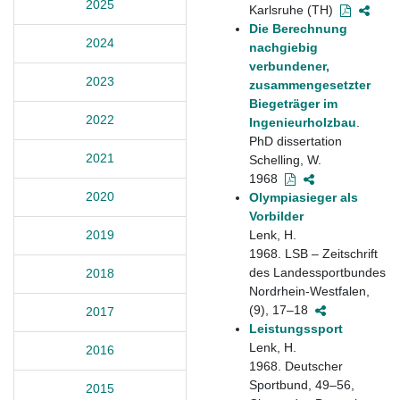
2025
Karlsruhe (TH)
Die Berechnung
2024
nachgiebig
verbundener,
2023
zusammengesetzter
Biegeträger im
2022
Ingenieurholzbau
.
PhD dissertation
2021
Schelling, W.
1968
2020
Olympiasieger als
Vorbilder
Lenk, H.
2019
1968. LSB – Zeitschrift
des Landessportbundes
2018
Nordrhein-Westfalen,
(9), 17–18
2017
Leistungssport
Lenk, H.
2016
1968. Deutscher
Sportbund, 49–56,
2015