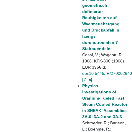
geometrisch
definierter
Rauhigkeiten auf
Waermeuebergang
und Druckabfall in
laengs
durchstroemten 7-
Stabbuendeln
Casal, V.; Waggott, R.
1968. KFK-806 (1968)
EUR 3966 d.
doi:10.5445/IR/270002640
Physics
investigations of
Uranium-Fueled Fast
Steam-Cooled Reactor
in SNEAK, Assemblies
3A-0, 3A-2 and 3A-3
Schroeder, R.; Barleon,
L.; Boehme, R.;