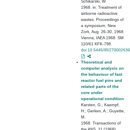
Schikarski, W.
1968. in: Treatment of
airborne radioactive
wastes. Proceedings of
a symposium, New
Zork, Aug. 26-30, 1968.
Vienna, IAEA 1968. SM
110/61 KFK-798.
doi:10.5445/IR/270002636
Theoretical and
computer analysis on
the behaviour of fast
reactor fuel pins and
related parts of the
core under
operational condition
Karsten, G.; Kaempf,
H.; Gerken, A.; Guyette,
M.
1968. Transactions of
the ANS, 11 (1968)