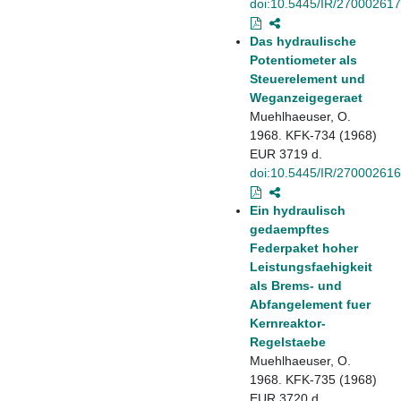
doi:10.5445/IR/270002617
Das hydraulische
Potentiometer als
Steuerelement und
Weganzeigegeraet
Muehlhaeuser, O.
1968. KFK-734 (1968)
EUR 3719 d.
doi:10.5445/IR/270002616
Ein hydraulisch
gedaempftes
Federpaket hoher
Leistungsfaehigkeit
als Brems- und
Abfangelement fuer
Kernreaktor-
Regelstaebe
Muehlhaeuser, O.
1968. KFK-735 (1968)
EUR 3720 d.