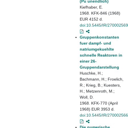
(Pu unendlich)
Kiefhaber, E.
1968. KFK-846 (1968)
EUR 4152 d.
doi:10.5445/IR/270002569
Gruppenkonstanten
fuer dampf- und
natriumgekuehlte
schnelle Reaktoren in
einer 26-
Gruppendarstellung
Huschke, H.;
Bachmann, H.; Froelich,
R.; Krieg, B.; Kuesters,
H.; Metzenroth, M.;
Woll, D.
1968. KFK-770 (April
1968) EUR 3953 d.
doi:10.5445/IR/270002566
Die numerische