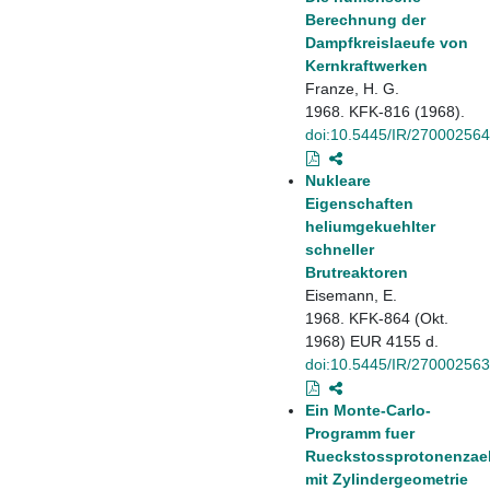
Berechnung der
Dampfkreislaeufe von
Kernkraftwerken
Franze, H. G.
1968. KFK-816 (1968).
doi:10.5445/IR/270002564
Nukleare
Eigenschaften
heliumgekuehlter
schneller
Brutreaktoren
Eisemann, E.
1968. KFK-864 (Okt.
1968) EUR 4155 d.
doi:10.5445/IR/270002563
Ein Monte-Carlo-
Programm fuer
Rueckstossprotonenzae
mit Zylindergeometrie