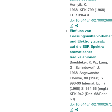
Hornyik, K.
1968. KFK-799 (1968)
EUR 3964 d.
doi:10.5445/IR/270002688
Einfluss von
Loesungsmittelvorbeha
und Elektrolytzusatz
auf die ESR-Spektra
aromatischer
Radikalanionen
Boeddeker, K. W.; Lang,
G.; Schindewolf, U.
1968. Angewandte
Chemie, 80 (1968) S.
998-99 Internat. Ed., 7
(1968) S. 954-55 (engl.)
KFK-942 (Dez. 68/Febr.
69).
doi:10.5445/IR/270002671