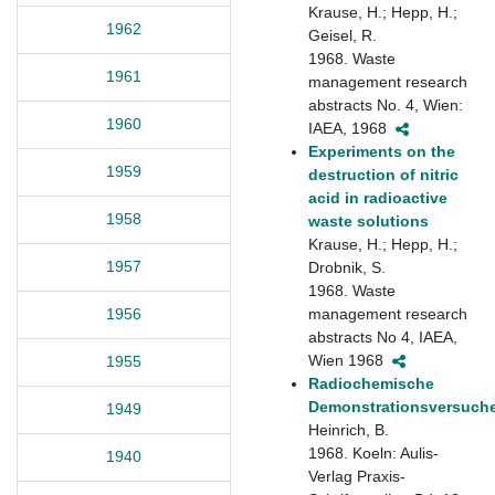
Krause, H.; Hepp, H.;
1962
Geisel, R.
1968. Waste
1961
management research
abstracts No. 4, Wien:
1960
IAEA, 1968
Experiments on the
1959
destruction of nitric
acid in radioactive
1958
waste solutions
Krause, H.; Hepp, H.;
1957
Drobnik, S.
1968. Waste
management research
1956
abstracts No 4, IAEA,
Wien 1968
1955
Radiochemische
Demonstrationsversuch
1949
Heinrich, B.
1968. Koeln: Aulis-
1940
Verlag Praxis-