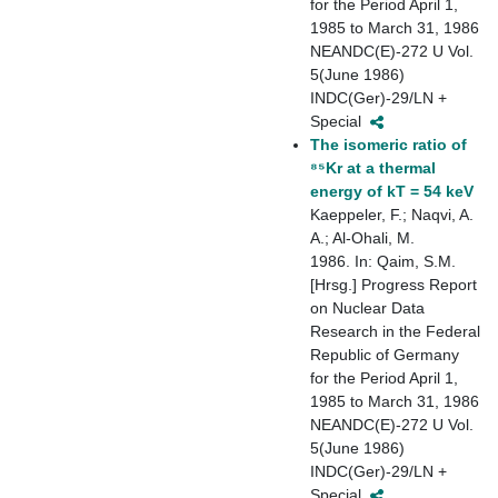
for the Period April 1,
1985 to March 31, 1986
NEANDC(E)-272 U Vol.
5(June 1986)
INDC(Ger)-29/LN +
Special
The isomeric ratio of
⁸⁵Kr at a thermal
energy of kT = 54 keV
Kaeppeler, F.; Naqvi, A.
A.; Al-Ohali, M.
1986. In: Qaim, S.M.
[Hrsg.] Progress Report
on Nuclear Data
Research in the Federal
Republic of Germany
for the Period April 1,
1985 to March 31, 1986
NEANDC(E)-272 U Vol.
5(June 1986)
INDC(Ger)-29/LN +
Special