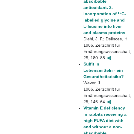
absorbable
antioxidant. 2.
Incorporation of ¹⁴C-
labelled glycine and
L-leucine into liver
and plasma proteins
Diehl, J. F.; Delincee, H.
1986. Zeitschrift für
Ernährungswissenschaft,
25, 180–88
Sulfit in
Lebensmitteln - ein
Gesundheitsrisiko?
Wever, J.
1986. Zeitschrift für
Ernährungswissenschaft,
25, 146–64
Vitamin E deficiency
in rabbits receiving a
high PUFA diet with
and without a non-
absorbable