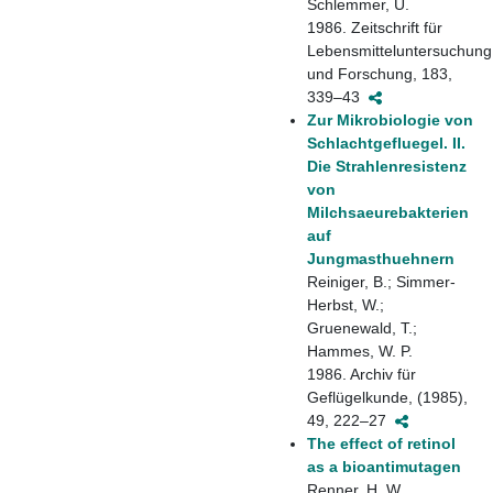
Schlemmer, U.
1986. Zeitschrift für
Lebensmitteluntersuchung
und Forschung, 183,
339–43
Zur Mikrobiologie von
Schlachtgefluegel. II.
Die Strahlenresistenz
von
Milchsaeurebakterien
auf
Jungmasthuehnern
Reiniger, B.; Simmer-
Herbst, W.;
Gruenewald, T.;
Hammes, W. P.
1986. Archiv für
Geflügelkunde, (1985),
49, 222–27
The effect of retinol
as a bioantimutagen
Renner, H. W.