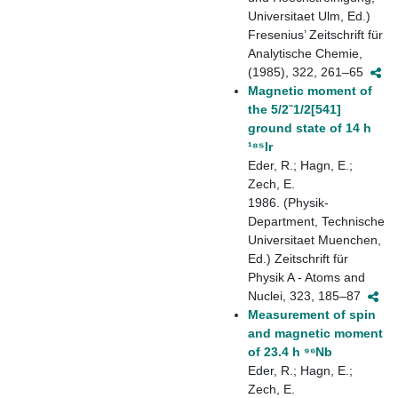
Universitaet Ulm, Ed.)
Fresenius’ Zeitschrift für
Analytische Chemie,
(1985), 322, 261–65
Magnetic moment of
the 5/2⁻1/2[541]
ground state of 14 h
¹⁸⁵Ir
Eder, R.; Hagn, E.;
Zech, E.
1986. (Physik-
Department, Technische
Universitaet Muenchen,
Ed.) Zeitschrift für
Physik A - Atoms and
Nuclei, 323, 185–87
Measurement of spin
and magnetic moment
of 23.4 h ⁹⁶Nb
Eder, R.; Hagn, E.;
Zech, E.