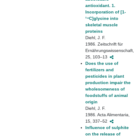
antioxidant. 1.
Incorporation of [1-
¹⁴C]glycine into
skeletal muscle
proteins
Diehl, J. F.
1986. Zeitschrift für
Ernährungswissenschaft,
25, 103–13
Does the use of
fertilizers and
pesticides in plant
production impair the
wholesomeness of
foodstuffs of animal
origin
Diehl, J. F.
1986. Acta Alimentaria,
15, 337–52
Influence of sulphite
on the release of