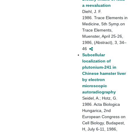
a reevaluation
Diehl, J. F.
1986. Trace Elements in
Medicine, 5th Symp.on
Trace Elements,
Muenster, April 25-26,
1986, (Abstract), 3, 34–
46
Subcellular
localization of
plutonium-241 in
Chinese hamster liver
by electron
microscopic
autoradiography
Seidel, A.; Hotz, G.
1986. Acta Biologica
Hungarica, 2nd
European Congress on
Cell Biology, Budapest,
H, July 6-11, 1986,