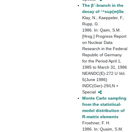
The β⁻-branch in the
decay of ⁷⁹sup(m)Se
Klay, N.; Kaeppeler, F.;
Rupp, G.
1986. In: Qaim, S.M.
[Hrsg.] Progress Report
on Nuclear Data
Research in the Federal
Republic of Germany
for the Period April 1,
1985 to March 31, 1986
NEANDC(E)-272 U Vol.
5(June 1986)
INDC(Ger)-29/LN +
Special
Monte Carlo sampling
from the statistical-
model distribution of
R-matrix elements
Froehner, F. H.
1986. In: Quaim, S.M.