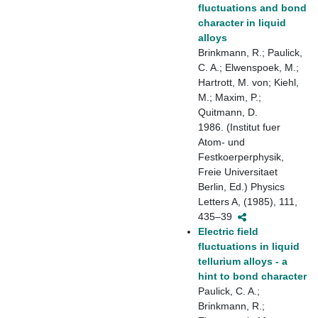
fluctuations and bond
character in liquid
alloys
Brinkmann, R.; Paulick,
C. A.; Elwenspoek, M.;
Hartrott, M. von; Kiehl,
M.; Maxim, P.;
Quitmann, D.
1986. (Institut fuer
Atom- und
Festkoerperphysik,
Freie Universitaet
Berlin, Ed.) Physics
Letters A, (1985), 111,
435–39
Electric field
fluctuations in liquid
tellurium alloys - a
hint to bond character
Paulick, C. A.;
Brinkmann, R.;