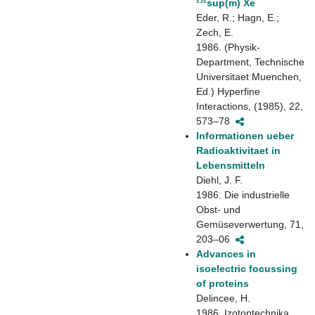
¹³¹sup(m) Xe
Eder, R.; Hagn, E.;
Zech, E.
1986. (Physik-
Department, Technische
Universitaet Muenchen,
Ed.) Hyperfine
Interactions, (1985), 22,
573–78
Informationen ueber
Radioaktivitaet in
Lebensmitteln
Diehl, J. F.
1986. Die industrielle
Obst- und
Gemüseverwertung, 71,
203–06
Advances in
isoelectric focussing
of proteins
Delincee, H.
1986. Izotoptechnika,