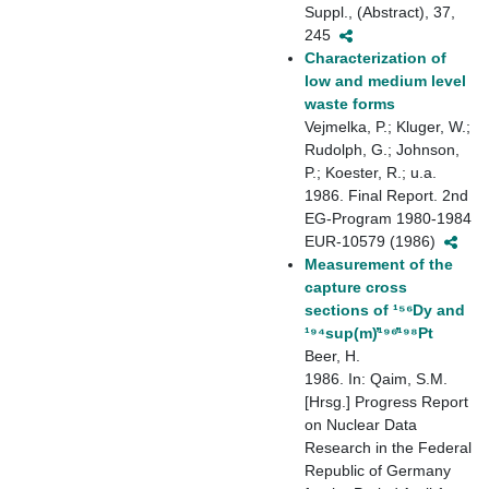
Suppl., (Abstract), 37,
245
Characterization of
low and medium level
waste forms
Vejmelka, P.; Kluger, W.;
Rudolph, G.; Johnson,
P.; Koester, R.; u.a.
1986. Final Report. 2nd
EG-Program 1980-1984
EUR-10579 (1986)
Measurement of the
capture cross
sections of ¹⁵⁶Dy and
¹⁹⁴sup(m)̓¹⁹⁶̓¹⁹⁸Pt
Beer, H.
1986. In: Qaim, S.M.
[Hrsg.] Progress Report
on Nuclear Data
Research in the Federal
Republic of Germany