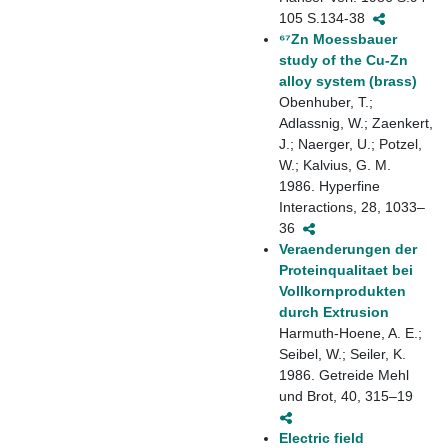
105 S.134-38
⁶⁷Zn Moessbauer
study of the Cu-Zn
alloy system (brass)
Obenhuber, T.;
Adlassnig, W.; Zaenkert,
J.; Naerger, U.; Potzel,
W.; Kalvius, G. M.
1986. Hyperfine
Interactions, 28, 1033–
36
Veraenderungen der
Proteinqualitaet bei
Vollkornprodukten
durch Extrusion
Harmuth-Hoene, A. E.;
Seibel, W.; Seiler, K.
1986. Getreide Mehl
und Brot, 40, 315–19
Electric field