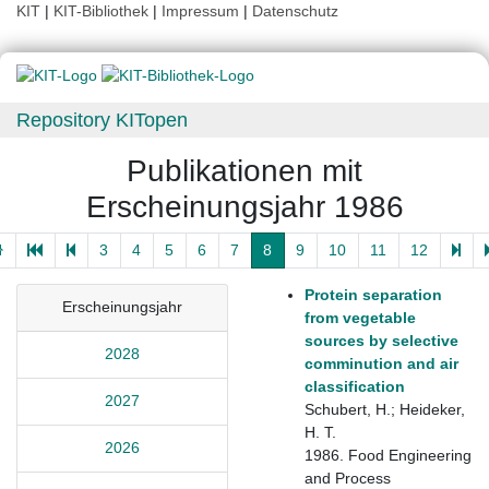
KIT
|
KIT-Bibliothek
|
Impressum
|
Datenschutz
Repository KITopen
Publikationen mit
Erscheinungsjahr 1986
3
4
5
6
7
8
9
10
11
12
Protein separation
Erscheinungsjahr
from vegetable
sources by selective
2028
comminution and air
classification
2027
Schubert, H.; Heideker,
H. T.
2026
1986. Food Engineering
and Process