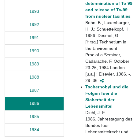
determination of Tc-99
and release of Tc-99
1993
from nuclear facilities
Bohn, B.; Luxenburger,
1992
H. J.; Schuettelkopf, H.
1986. Desmet, G.
1991
[Hrsg.] Technetium in
the Environment :
1990
Proc.of a Seminar,
Cadarache, F, October
1989
23-26, 1984 London
[u.a.] : Elsevier, 1986. -,
1988
29–36
Tschernobyl und die
1987
Folgen fuer die
Sicherheit der
1986
Lebensmittel
Diehl, J. F.
1985
1986. Jahrestagung des
Bundes fuer
1984
Lebensmittelrecht und