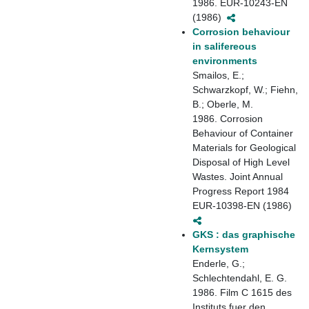
1986. EUR-10243-EN
(1986)
Corrosion behaviour
in salifereous
environments
Smailos, E.;
Schwarzkopf, W.; Fiehn,
B.; Oberle, M.
1986. Corrosion
Behaviour of Container
Materials for Geological
Disposal of High Level
Wastes. Joint Annual
Progress Report 1984
EUR-10398-EN (1986)
GKS : das graphische
Kernsystem
Enderle, G.;
Schlechtendahl, E. G.
1986. Film C 1615 des
Instituts fuer den