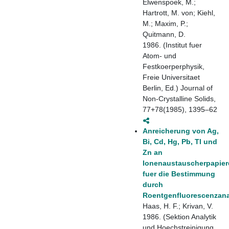
Elwenspoek, M.;
Hartrott, M. von; Kiehl,
M.; Maxim, P.;
Quitmann, D.
1986. (Institut fuer
Atom- und
Festkoerperphysik,
Freie Universitaet
Berlin, Ed.) Journal of
Non-Crystalline Solids,
77+78(1985), 1395–62
Anreicherung von Ag,
Bi, Cd, Hg, Pb, Tl und
Zn an
Ionenaustauscherpapier
fuer die Bestimmung
durch
Roentgenfluorescenzan
Haas, H. F.; Krivan, V.
1986. (Sektion Analytik
und Hoechstreinigung,