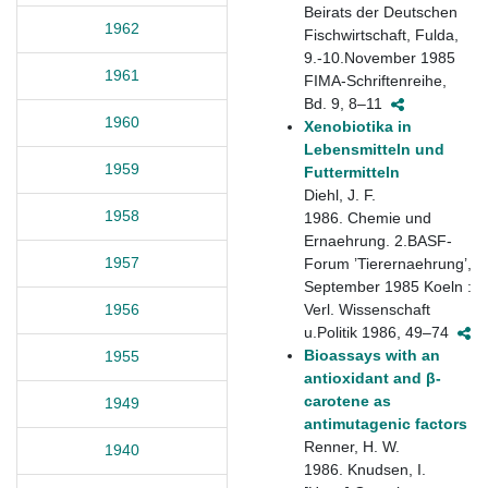
Beirats der Deutschen
1962
Fischwirtschaft, Fulda,
9.-10.November 1985
1961
FIMA-Schriftenreihe,
Bd. 9, 8–11
1960
Xenobiotika in
Lebensmitteln und
1959
Futtermitteln
Diehl, J. F.
1958
1986. Chemie und
Ernaehrung. 2.BASF-
1957
Forum ’Tierernaehrung’,
September 1985 Koeln :
Verl. Wissenschaft
1956
u.Politik 1986, 49–74
Bioassays with an
1955
antioxidant and β-
carotene as
1949
antimutagenic factors
Renner, H. W.
1940
1986. Knudsen, I.