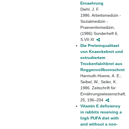
Ernaehrung
Diehl, J. F.
1986. Arbeitsmedizin -
Sozialmedizin -
Praeventivmedizin,
(1986) Sonderheft 6,
S.VII-XI
Die Proteinqualitaet
von Knaeckebrot und
extrudiertem
Trockenfalchbrot aus
Roggenvollkornschrot
Harmuth-Hoene, A. E.;
Seibel, W.; Seiler, K.
1986. Zeitschrift für
Ernährungswissenschaft,
25, 196–204
Vitamin E deficiency
in rabbits receiving a
high PUFA diet with
and without a non-