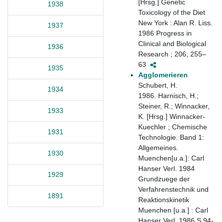
[Hrsg.] Genetic
1938
Toxicology of the Diet
New York : Alan R. Liss.
1937
1986 Progress in
Clinical and Biological
1936
Research ; 206, 255–
63
1935
Agglomerieren
Schubert, H.
1934
1986. Harnisch, H.;
Steiner, R.; Winnacker,
1933
K. [Hrsg.] Winnacker-
Kuechler ; Chemische
1931
Technologie. Band 1:
Allgemeines.
1930
Muenchen[u.a.]: Carl
Hanser Verl. 1984
1929
Grundzuege der
Verfahrenstechnik und
1891
Reaktionskinetik
Muenchen [u.a.] : Carl
Hanser Verl. 1986 S.94-