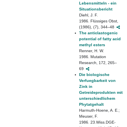
Lebensmitteln - ein
Situationsbericht
Diehl, J. F.
1986. Flüssiges Obst,
(1986), (7), 344–48
The anticlastogenic
potential of fatty acid
methyl esters
Renner, H. W.
1986. Mutation
Research, 172, 265–
69
Die biologische
Verfuegbarkeit von
Zink in
Getreideprodukten mit
unterschiedlichem
Phytatgehalt
Harmuth-Hoene, A. E.;
Meuser, F.
1986. 23.Wiss.DGE-