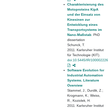
Charakterisierung des
Motoproteins KipA
und der Einsatz von
Kinesinen zur
Entwicklung eines
Transportsystems im
Nano-Maßstab
. PhD
dissertation
Schunck, T.
2011. Karlsruher Institut
für Technologie (KIT).
doi:10.5445/IR/10000222
Software Evolution for
Industrial Automation
Systems. Literature
Overview
Stammel, J.; Durdik, Z.;
Krogmann, K.; Weiss,
R.; Koziolek, H.
2011. Karlsruher Institut