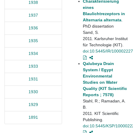
Charakterisierung
1938
eines
Blaulichtrezeptors in
1937
Alternaria alternata
.
PhD dissertation
1936
Sand, S.
2011. Karlsruher Institut
1935
für Technologie (KIT).
doi:10.5445/IR/10000222
1934
Qalubeya Drain
1933
System / Egypt
Environmental
1931
Studies on Water
Quality (KIT Scientific
1930
Reports ; 7578)
Stahl, R.; Ramadan, A.
1929
B.
2011. KIT Scientific
1891
Publishing.
doi:10.5445/KSP/1000022