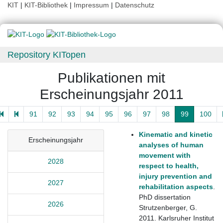
KIT
|
KIT-Bibliothek
|
Impressum
|
Datenschutz
Repository KITopen
Publikationen mit
Erscheinungsjahr 2011
91
92
93
94
95
96
97
98
99
100
Kinematic and kinetic
Erscheinungsjahr
analyses of human
movement with
2028
respect to health,
injury prevention and
2027
rehabilitation aspects
.
PhD dissertation
2026
Strutzenberger, G.
2011. Karlsruher Institut