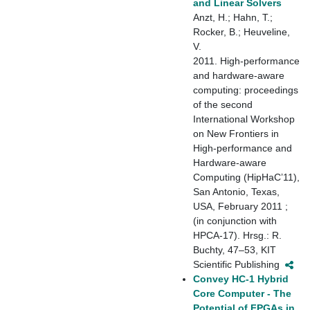
and Linear Solvers
Anzt, H.; Hahn, T.;
Rocker, B.; Heuveline,
V.
2011. High-performance
and hardware-aware
computing: proceedings
of the second
International Workshop
on New Frontiers in
High-performance and
Hardware-aware
Computing (HipHaC’11),
San Antonio, Texas,
USA, February 2011 ;
(in conjunction with
HPCA-17). Hrsg.: R.
Buchty, 47–53, KIT
Scientific Publishing
Convey HC-1 Hybrid
Core Computer - The
Potential of FPGAs in