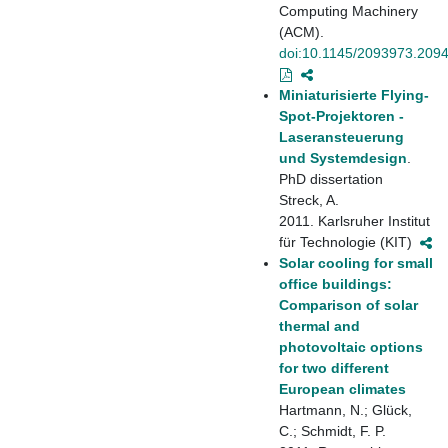
Computing Machinery
(ACM).
doi:10.1145/2093973.209
Miniaturisierte Flying-
Spot-Projektoren -
Laseransteuerung
und Systemdesign
.
PhD dissertation
Streck, A.
2011. Karlsruher Institut
für Technologie (KIT)
Solar cooling for small
office buildings:
Comparison of solar
thermal and
photovoltaic options
for two different
European climates
Hartmann, N.; Glück,
C.; Schmidt, F. P.