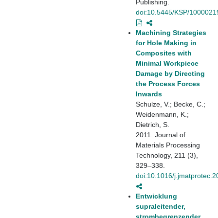
Publishing.
doi:10.5445/KSP/1000021
Machining Strategies
for Hole Making in
Composites with
Minimal Workpiece
Damage by Directing
the Process Forces
Inwards
Schulze, V.; Becke, C.;
Weidenmann, K.;
Dietrich, S.
2011. Journal of
Materials Processing
Technology, 211 (3),
329–338.
doi:10.1016/j.jmatprotec.
Entwicklung
supraleitender,
strombegrenzender