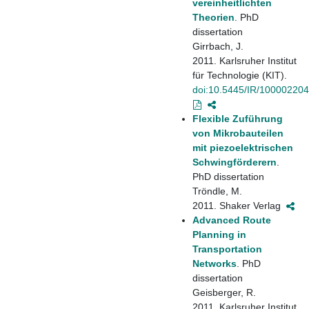
vereinheitlichten
Theorien
. PhD
dissertation
Girrbach, J.
2011. Karlsruher Institut
für Technologie (KIT).
doi:10.5445/IR/10000220
Flexible Zuführung
von Mikrobauteilen
mit piezoelektrischen
Schwingförderern
.
PhD dissertation
Tröndle, M.
2011. Shaker Verlag
Advanced Route
Planning in
Transportation
Networks
. PhD
dissertation
Geisberger, R.
2011. Karlsruher Institut