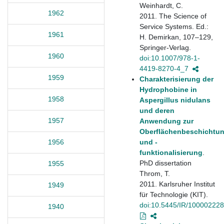
Weinhardt, C.
1962
2011. The Science of
Service Systems. Ed.:
1961
H. Demirkan, 107–129,
Springer-Verlag.
1960
doi:10.1007/978-1-
4419-8270-4_7
1959
Charakterisierung der
Hydrophobine in
1958
Aspergillus nidulans
und deren
1957
Anwendung zur
Oberflächenbeschichtu
und -
1956
funktionalisierung
.
PhD dissertation
1955
Throm, T.
2011. Karlsruher Institut
1949
für Technologie (KIT).
doi:10.5445/IR/10000222
1940