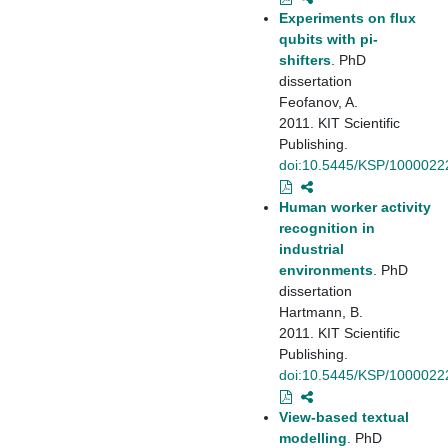
Experiments on flux
qubits with pi-
shifters
. PhD
dissertation
Feofanov, A.
2011. KIT Scientific
Publishing.
doi:10.5445/KSP/1000022
Human worker activity
recognition in
industrial
environments
. PhD
dissertation
Hartmann, B.
2011. KIT Scientific
Publishing.
doi:10.5445/KSP/1000022
View-based textual
modelling
. PhD