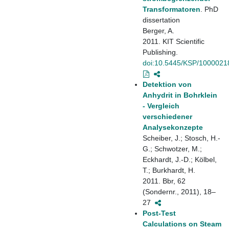
Transformatoren
. PhD
dissertation
Berger, A.
2011. KIT Scientific
Publishing.
doi:10.5445/KSP/1000021
Detektion von
Anhydrit in Bohrklein
- Vergleich
verschiedener
Analysekonzepte
Scheiber, J.; Stosch, H.-
G.; Schwotzer, M.;
Eckhardt, J.-D.; Kölbel,
T.; Burkhardt, H.
2011. Bbr, 62
(Sondernr., 2011), 18–
27
Post-Test
Calculations on Steam