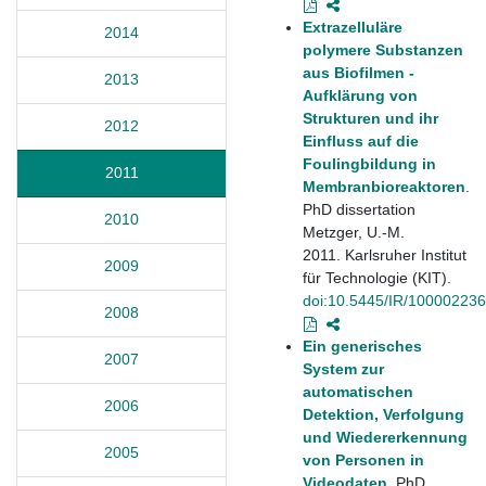
Extrazelluläre
2014
polymere Substanzen
aus Biofilmen -
2013
Aufklärung von
Strukturen und ihr
2012
Einfluss auf die
Foulingbildung in
2011
Membranbioreaktoren
.
PhD dissertation
2010
Metzger, U.-M.
2011. Karlsruher Institut
2009
für Technologie (KIT).
doi:10.5445/IR/10000223
2008
Ein generisches
2007
System zur
automatischen
2006
Detektion, Verfolgung
und Wiedererkennung
2005
von Personen in
Videodaten
. PhD