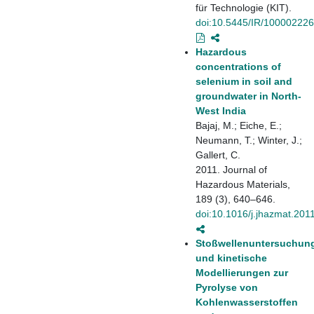
für Technologie (KIT).
doi:10.5445/IR/10000222
Hazardous
concentrations of
selenium in soil and
groundwater in North-
West India
Bajaj, M.; Eiche, E.;
Neumann, T.; Winter, J.;
Gallert, C.
2011. Journal of
Hazardous Materials,
189 (3), 640–646.
doi:10.1016/j.jhazmat.201
Stoßwellenuntersuchun
und kinetische
Modellierungen zur
Pyrolyse von
Kohlenwasserstoffen