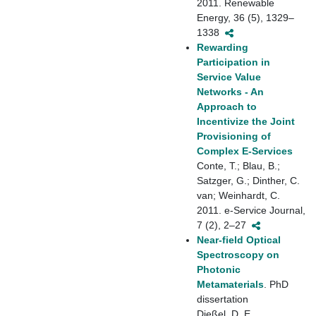
2011. Renewable
Energy, 36 (5), 1329–
1338
Rewarding
Participation in
Service Value
Networks - An
Approach to
Incentivize the Joint
Provisioning of
Complex E-Services
Conte, T.; Blau, B.;
Satzger, G.; Dinther, C.
van; Weinhardt, C.
2011. e-Service Journal,
7 (2), 2–27
Near-field Optical
Spectroscopy on
Photonic
Metamaterials
. PhD
dissertation
Dießel, D. E.